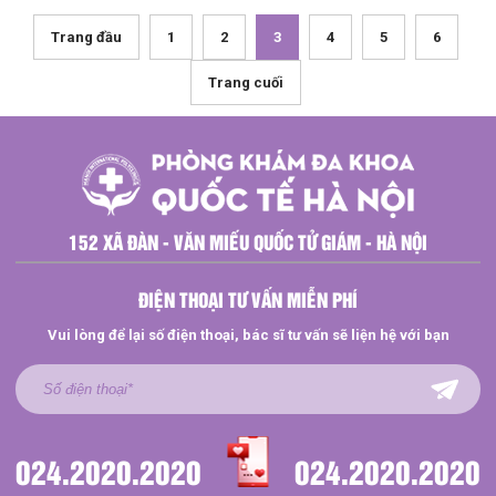
Trang đầu
1
2
3
4
5
6
Trang cuối
152 XÃ ĐÀN - VĂN MIẾU QUỐC TỬ GIÁM - HÀ NỘI
ĐIỆN THOẠI TƯ VẤN MIỄN PHÍ
Vui lòng để lại số điện thoại, bác sĩ tư vấn sẽ liện hệ với bạn
024.2020.2020
024.2020.2020