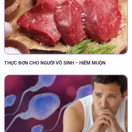
THỰC ĐƠN CHO NGƯỜI VÔ SINH – HIẾM MUỘN