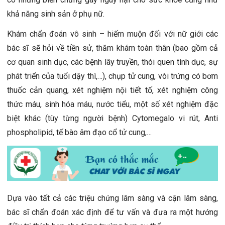
khả năng sinh sản ở phụ nữ.
Khám chẩn đoán vô sinh – hiếm muộn đối với nữ giới các
bác sĩ sẽ hỏi về tiền sử, thăm khám toàn thân (bao gồm cả
cơ quan sinh dục, các bệnh lây truyền, thói quen tình dục, sự
phát triển của tuổi dậy thì,…), chụp tử cung, vòi trứng có bơm
thuốc cản quang, xét nghiệm nội tiết tố, xét nghiệm công
thức máu, sinh hóa máu, nước tiểu, một số xét nghiệm đặc
biệt khác (tùy từng người bệnh) Cytomegalo vi rút, Anti
phospholipid, tế bào âm đạo cổ tử cung,…
Dựa vào tất cả các triệu chứng lâm sàng và cận lâm sàng,
bác sĩ chẩn đoán xác định để tư vấn và đưa ra một hướng