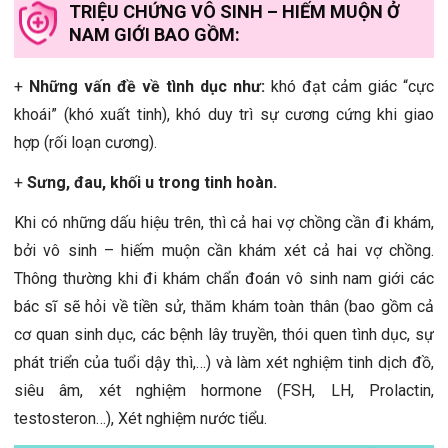
TRIỆU CHỨNG VÔ SINH – HIẾM MUỘN Ở
NAM GIỚI BAO GỒM:
+
Những vấn đề về tình dục như:
khó đạt cảm giác “cực
khoái” (khó xuất tinh), khó duy trì sự cương cứng khi giao
hợp (rối loạn cương).
+
Sưng, đau, khối u trong tinh hoàn.
Khi có những dấu hiệu trên, thì cả hai vợ chồng cần đi khám,
bởi vô sinh – hiếm muộn cần khám xét cả hai vợ chồng.
Thông thường khi đi khám chẩn đoán vô sinh nam giới các
bác sĩ sẽ hỏi về tiền sử, thăm khám toàn thân (bao gồm cả
cơ quan sinh dục, các bệnh lây truyền, thói quen tình dục, sự
phát triển của tuổi dậy thì,…) và làm xét nghiệm tinh dịch đồ,
siêu âm, xét nghiệm hormone (FSH, LH, Prolactin,
testosteron…), Xét nghiệm nước tiểu.