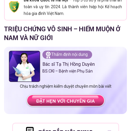
Đa khoa Quốc tế Hà Nội
– Top 3 cơ sở y tế phá thai an
toàn và uy tín 2024. Là thành viên hiệp hội Kế hoạch
hóa gia đình Việt Nam.
TRIỆU CHỨNG VÔ SINH – HIẾM MUỘN Ở
NAM VÀ NỮ GIỚI
Thẩm định nội dung
Bác sĩ Tạ Thị Hồng Duyên
BS.CKI – Bệnh viện Phụ Sản
Chịu trách nghiệm kiểm duyệt chuyên môn bài viết