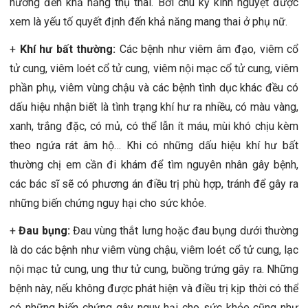
hưởng đến khả năng thụ thai. Bởi chu kỳ kinh nguyệt được
xem là yếu tố quyết định đến khả năng mang thai ở phụ nữ.
+
Khí hư bất thường:
Các bệnh như viêm âm đạo, viêm cổ
tử cung, viêm loét cổ tử cung, viêm nội mạc cổ tử cung, viêm
phần phụ, viêm vùng chậu và các bệnh tình dục khác đều có
dấu hiệu nhận biết là tình trạng khí hư ra nhiều, có màu vàng,
xanh, trắng đặc, có mủ, có thể lẫn ít máu, mùi khó chịu kèm
theo ngứa rát âm hộ… Khi có những dấu hiệu khí hư bất
thường chị em cần đi khám để tìm nguyên nhân gây bệnh,
các bác sĩ sẽ có phương án điều trị phù hợp, tránh để gây ra
những biến chứng nguy hại cho sức khỏe.
+
Đau bụng:
Đau vùng thắt lưng hoặc đau bụng dưới thường
là do các bệnh như viêm vùng chậu, viêm loét cổ tử cung, lạc
nội mạc tử cung, ung thư tử cung, buồng trứng gây ra. Những
bệnh này, nếu không được phát hiện và điều trị kịp thời có thể
có những biến chứng gây nguy hại cho sức khỏe cũng như