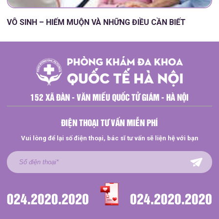
VÔ SINH – HIẾM MUỘN VÀ NHỮNG ĐIỀU CẦN BIẾT
152 XÃ ĐÀN - VĂN MIẾU QUỐC TỬ GIÁM - HÀ NỘI
ĐIỆN THOẠI TƯ VẤN MIỄN PHÍ
Vui lòng để lại số điện thoại, bác sĩ tư vấn sẽ liện hệ với bạn
024.2020.2020
024.2020.2020