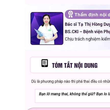
Thẩm định nội 
Bác sĩ Tạ Thị Hồng Du
BS.CKI – Bệnh viện Ph
Chịu trách nghiệm kiểm
TÓM TẮT NỘI DUNG
Dù là phương pháp nào thì phá thai đều có nhữ
Bạn
lỡ mang thai, không thể giữ? Bạn lo 