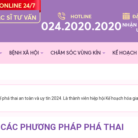
HOTLINE
Đ
C SĨ TƯ VẤN
024.2020.2020
NHẬN
BỆNH XÃ HỘI
CHĂM SÓC VÙNG KÍN
KẾ HOẠCH 
ế phá thai an toàn và uy tín 2024. Là thành viên hiệp hội Kế hoạch hóa gi
 CÁC PHƯƠNG PHÁP PHÁ THAI