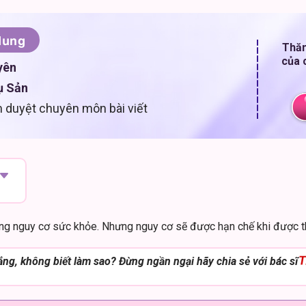
dung
Thăm
của 
yên
ụ Sản
 duyệt chuyên môn bài viết
ng nguy cơ sức khỏe. Nhưng nguy cơ sẽ được hạn chế khi được thự
T
lắng, không biết làm sao? Đừng ngần ngại hãy chia sẻ với bác sĩ